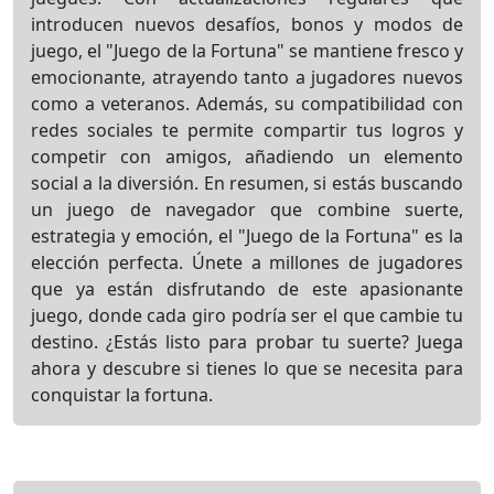
introducen nuevos desafíos, bonos y modos de
juego, el "Juego de la Fortuna" se mantiene fresco y
emocionante, atrayendo tanto a jugadores nuevos
como a veteranos. Además, su compatibilidad con
redes sociales te permite compartir tus logros y
competir con amigos, añadiendo un elemento
social a la diversión. En resumen, si estás buscando
un juego de navegador que combine suerte,
estrategia y emoción, el "Juego de la Fortuna" es la
elección perfecta. Únete a millones de jugadores
que ya están disfrutando de este apasionante
juego, donde cada giro podría ser el que cambie tu
destino. ¿Estás listo para probar tu suerte? Juega
ahora y descubre si tienes lo que se necesita para
conquistar la fortuna.