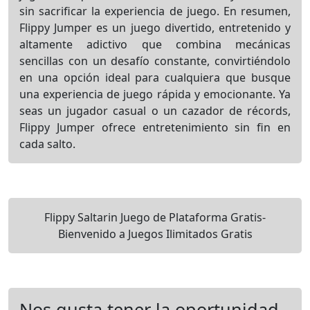
sin sacrificar la experiencia de juego. En resumen,
Flippy Jumper es un juego divertido, entretenido y
altamente adictivo que combina mecánicas
sencillas con un desafío constante, convirtiéndolo
en una opción ideal para cualquiera que busque
una experiencia de juego rápida y emocionante. Ya
seas un jugador casual o un cazador de récords,
Flippy Jumper ofrece entretenimiento sin fin en
cada salto.
Flippy Saltarin Juego de Plataforma Gratis-
Bienvenido a Juegos Ilimitados Gratis
Nos gusta tener la oportunidad