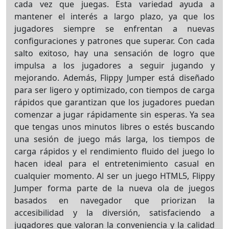
cada vez que juegas. Esta variedad ayuda a
mantener el interés a largo plazo, ya que los
jugadores siempre se enfrentan a nuevas
configuraciones y patrones que superar. Con cada
salto exitoso, hay una sensación de logro que
impulsa a los jugadores a seguir jugando y
mejorando. Además, Flippy Jumper está diseñado
para ser ligero y optimizado, con tiempos de carga
rápidos que garantizan que los jugadores puedan
comenzar a jugar rápidamente sin esperas. Ya sea
que tengas unos minutos libres o estés buscando
una sesión de juego más larga, los tiempos de
carga rápidos y el rendimiento fluido del juego lo
hacen ideal para el entretenimiento casual en
cualquier momento. Al ser un juego HTML5, Flippy
Jumper forma parte de la nueva ola de juegos
basados en navegador que priorizan la
accesibilidad y la diversión, satisfaciendo a
jugadores que valoran la conveniencia y la calidad