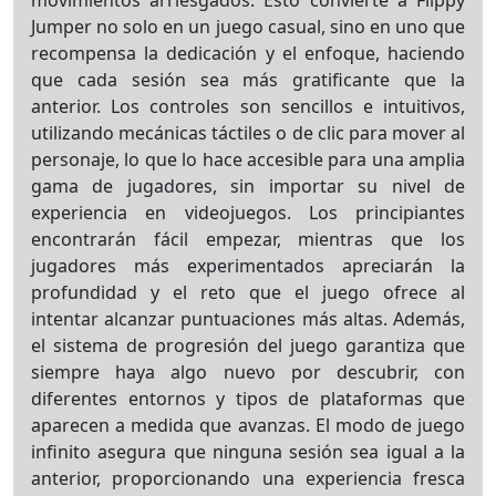
movimientos arriesgados. Esto convierte a Flippy
Jumper no solo en un juego casual, sino en uno que
recompensa la dedicación y el enfoque, haciendo
que cada sesión sea más gratificante que la
anterior. Los controles son sencillos e intuitivos,
utilizando mecánicas táctiles o de clic para mover al
personaje, lo que lo hace accesible para una amplia
gama de jugadores, sin importar su nivel de
experiencia en videojuegos. Los principiantes
encontrarán fácil empezar, mientras que los
jugadores más experimentados apreciarán la
profundidad y el reto que el juego ofrece al
intentar alcanzar puntuaciones más altas. Además,
el sistema de progresión del juego garantiza que
siempre haya algo nuevo por descubrir, con
diferentes entornos y tipos de plataformas que
aparecen a medida que avanzas. El modo de juego
infinito asegura que ninguna sesión sea igual a la
anterior, proporcionando una experiencia fresca