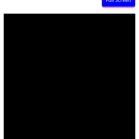
Full Screen