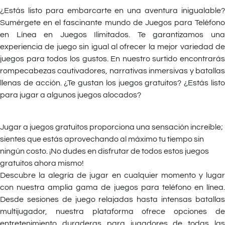
¿Estás listo para embarcarte en una aventura inigualable?
Sumérgete en el fascinante mundo de Juegos para Teléfono
en Línea en Juegos Ilimitados. Te garantizamos una
experiencia de juego sin igual al ofrecer la mejor variedad de
juegos para todos los gustos. En nuestro surtido encontrarás
rompecabezas cautivadores, narrativas inmersivas y batallas
llenas de acción. ¿Te gustan los juegos gratuitos? ¿Estás listo
para jugar a algunos juegos alocados?
Jugar a juegos gratuitos proporciona una sensación increíble;
sientes que estás aprovechando al máximo tu tiempo sin
ningún costo. ¡No dudes en disfrutar de todos estos juegos
gratuitos ahora mismo!
Descubre la alegría de jugar en cualquier momento y lugar
con nuestra amplia gama de juegos para teléfono en línea.
Desde sesiones de juego relajadas hasta intensas batallas
multijugador, nuestra plataforma ofrece opciones de
entretenimiento duraderas para jugadores de todas las