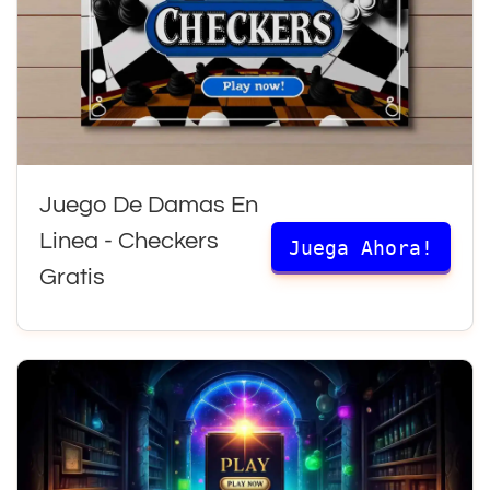
Juego De Damas En
Linea - Checkers
Juega Ahora!
Gratis