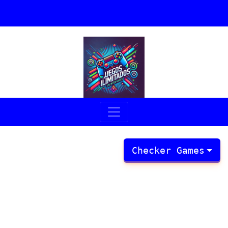
Checker Games