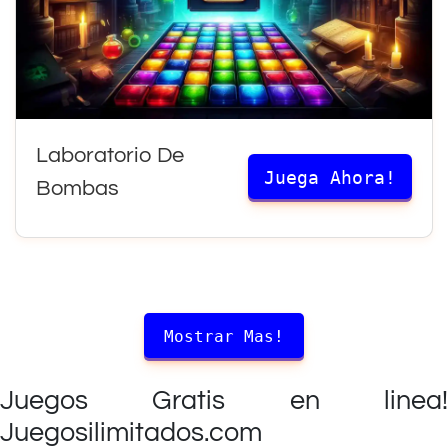
Laboratorio De
Juega Ahora!
Bombas
Mostrar Mas!
Juegos Gratis en linea!
Juegosilimitados.com