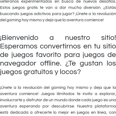
veteranos experimentados en busca de nuevos desafíos.
Estos juegos gratis te van a dar mucha diversión. ¿Estás
buscando juegos adictivos para jugar? ¡Únete a la revolución
del gaming hoy mismo y deja que la aventura comience!
¡Bienvenido a nuestro sitio!
Esperamos convertirnos en tu sitio
de juegos favorito para juegos de
navegador offline. ¿Te gustan los
juegos gratuitos y locos?
¡Únete a la revolución del gaming hoy mismo y deja que la
aventura comience! Juegos Ilimitados te invita a explorar,
involucrarte y disfrutar de un mundo donde cada juego es una
aventura esperando por descubrirse. Nuestra plataforma
está dedicada a ofrecerte lo mejor en juegos en línea, con